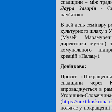
спадщини – між тради
Лаура Загарія
- Сес
пам’яток».
В цей день семінару р
культурного шляху з У
(Музей Марамуреша
директорка музею)
комунального підпр
креацій «Палац»).
Довідково:
Проєкт «Покращення 
спадщини через К
впроваджується в ра
Угорщина-Словаччина
(
https://next.huskroua-c
полягає у покращенні 