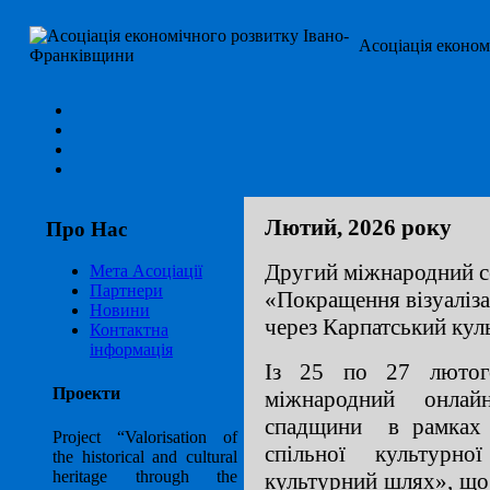
Асоціація еконо
Лютий, 2026 року
Про Нас
Другий міжнародний с
Мета Асоціації
Партнери
«Покращення візуаліза
Новини
через Карпатський ку
Контактна
інформація
Із 25 по 27 лютог
Проекти
міжнародний онлай
спадщини в рамках п
Project “Valorisation of
спільної культурн
the historical and cultural
heritage through the
культурний шлях», що