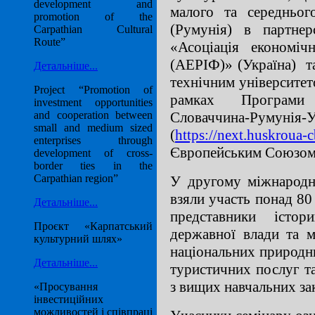
development and
малого та середньог
promotion of the
(Румунія) в партнер
Carpathian Cultural
Route”
«Асоціація економіч
(АЕРІФ)» (Україна) т
Детальніше...
технічним університето
Project “Promotion of
рамках Програми I
investment opportunities
Словаччина-Ру
and cooperation between
small and medium sized
(
https://next.huskroua-c
enterprises through
Європейським Союзом
development of cross-
border ties in the
Carpathian region”
У другому міжнародн
взяли участь понад 80 
Детальніше...
представники істори
Проєкт «Карпатський
державної влади та м
культурний шлях»
національних природни
Детальніше...
туристичних послуг та
з вищих навчальних зак
«Просування
інвестиційних
можливостей і співпраці