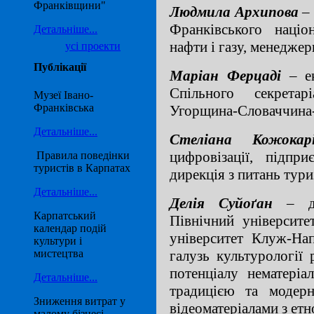
Франківщини"
Людмила Архипова
– 
Франківського націо
Детальніше...
нафти і газу, менеджер
усі проекти
Публікації
Маріан Ферцаді
– ек
Спільного секрета
Музеї Івано-
Франківська
Угорщина-Словаччина-
Детальніше...
Стеліана Кожокарі
цифровізації, підпр
Правила поведінки
туристів в Карпатах
дирекція з питань тури
Детальніше...
Делія Суйоґан
– доц
Карпатський
Північний університе
календар подій
університет Клуж-Нап
культури і
галузь культурології
мистецтва
потенціалу нематері
Детальніше...
традицією та модер
Зниження витрат у
відеоматеріалами з етн
малому бізнесі